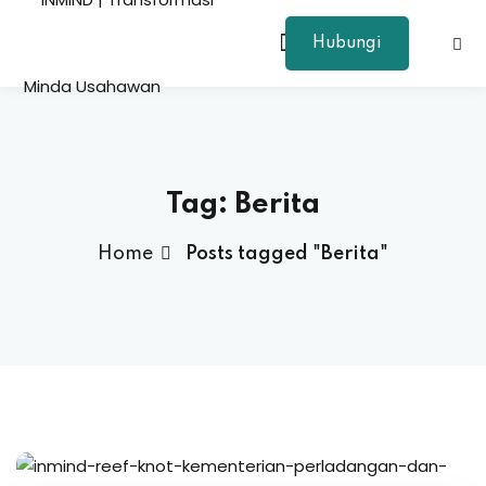
Hubungi
Sign in
Sign up
Sign in
Don’t have an account?
Sign up
Tag:
Berita
Home
Posts tagged "Berita"
Lost your password?
Remember me