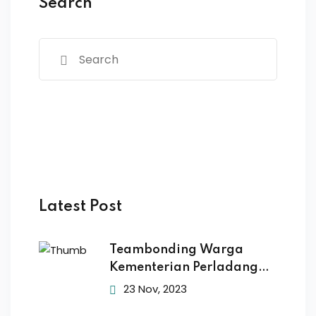
Search
Latest Post
Teambonding Warga
Kementerian Perladangan
& Komoditi
23 Nov, 2023