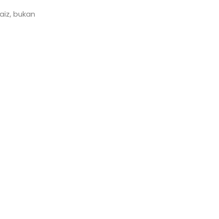
aiz, bukan
Trainer sangat berkualiti dan konten penga
Mereka tahu dan jelas dengan apa yang di
Sigit Hamdan