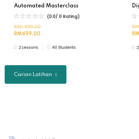
Automated Masterclass
Di
(0.0/ 0 Rating)
RM1,499
.00
RM
RM499
.00
RM
2 Lessons
40 Students
2
Carian Latihan