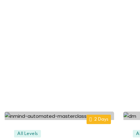
2 Days
All Levels
A