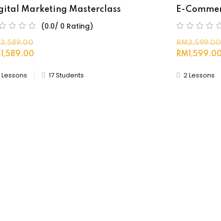
gital Marketing Masterclass
E-Commer
(0.0/ 0 Rating)
3,589
.00
RM3,599
.00
1,589
.00
RM1,599
.0
 Lessons
17 Students
2 Lessons