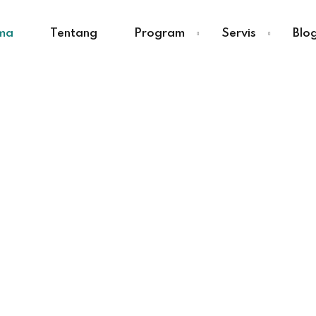
ma
Tentang
Program
Servis
Blo
Sign in
Sign up
Sign in
Don’t have an account?
Sign up