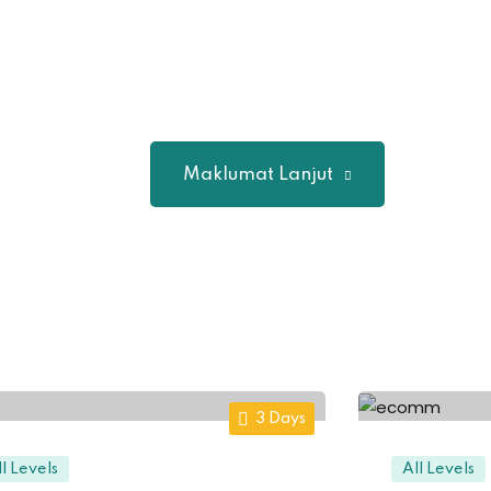
Maklumat Lanjut
3 Days
ll Levels
All Levels